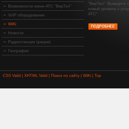
"ВирТел". Выведите с
Возможности мини-АТС "ВирТел"
новый уровень с усл
АТС"
VoIP оборудование
WiKi
ПОДРОБНЕЕ
Новости
Радиостанции (рации)
География
CSS Valid |
XHTML Valid |
Поиск по сайту |
WiKi |
Top