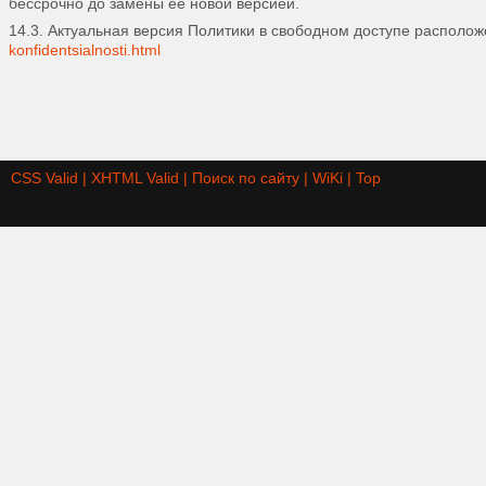
бессрочно до замены ее новой версией.
14.3. Актуальная версия Политики в свободном доступе располож
konfidentsialnosti.html
CSS Valid |
XHTML Valid |
Поиск по сайту |
WiKi |
Top