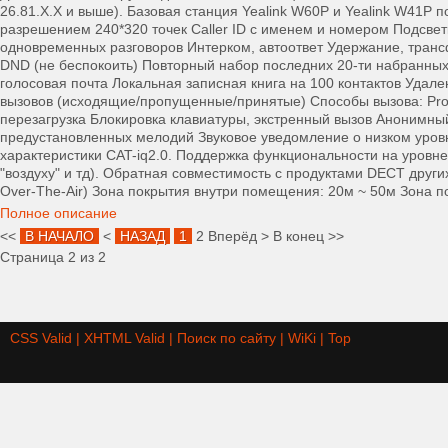
26.81.X.X и выше). Базовая станция Yealink W60P и Yealink W41P 
разрешением 240*320 точек Caller ID с именем и номером Подсве
одновременных разговоров Интерком, автоответ Удержание, тран
DND (не беспокоить) Повторный набор последних 20-ти набранных
голосовая почта Локальная записная книга на 100 контактов Удал
вызовов (исходящие/пропущенные/принятые) Способы вызова: Proxy
перезагрузка Блокировка клавиатуры, экстренный вызов Анонимный 
предустановленных мелодий Звуковое уведомление о низком уровн
характеристики CAT-iq2.0. Поддержка функциональности на уровне 
"воздуху" и тд). Обратная совместимость с продуктами DECT други
Over-The-Air) Зона покрытия внутри помещения: 20м ~ 50м Зона 
Полное описание
<<
В НАЧАЛО
<
НАЗАД
1
2
Вперёд
>
В конец
>>
Страница 2 из 2
CSS Valid |
XHTML Valid |
Поиск по сайту |
WiKi |
Top