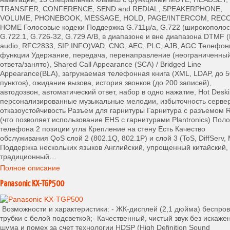
TRANSFER, CONFERENCE, SEND and REDIAL, SPEAKERPHONE,
VOLUME, PHONEBOOK, MESSAGE, HOLD, PAGE/INTERCOM, REC
HOME Голосовые кодеки Поддержка G.711µ/a, G.722 (широкополос
G.722.1, G.726-32, G.729 A/B, в диапазоне и вне диапазона DTMF (
audio, RFC2833, SIP INFO)VAD, CNG, AEC, PLC, AJB, AGC Телефо
функции Удержание, передача, перенаправление (неограниченный
ответа/занято), Shared Call Appearance (SCA) / Bridged Line
Appearance(BLA), загружаемая телефонная книга (XML, LDAP, до 
пунктов), ожидание вызова, история звонков (до 200 записей),
автодозвон, автоматический ответ, набор в одно нажатие, Hot Deski
персонализированные музыкальные мелодии, избыточность серве
отказоустойчивость Разъем для гарнитуры Гарнитура с разъемом 
(что позволяет использование EHS с гарнитурами Plantronics) Пол
телефона 2 позиции угла Крепление на стену Есть Качество
обслуживания QoS слой 2 (802.1Q, 802.1P) и слой 3 (ToS, DiffServ,
Поддержка нескольких языков Английский, упрощенный китайский,
традиционный…
Полное описание
Panasonic KX-TGP500
Возможности и характеристики: - ЖК-дисплей (2,1 дюйма) беспро
трубки с белой подсветкой;- Качественный, чистый звук без искаже
шума и помех за счет технологии HDSP (High Definition Sound