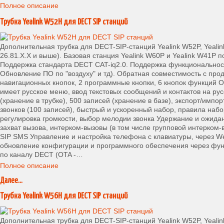
Полное описание
Трубка Yealink W52H для DECT SIP станций
Дополнительная трубка для DECT-SIP-станций Yealink W52P, Yeali
26.81.X.X и выше). Базовая станция Yealink W60P и Yealink W41P
Поддержка стандарта DECT CAT-iq2.0. Поддержка функциональности 
Обновление ПО по "воздуху" и тд). Обратная совместимость с прод
навигационных кнопок, 2 программные кнопки, 6 кнопок функций
имеет русское меню, ввод текстовых сообщений и контактов на ру
(хранение в трубке), 500 записей (хранение в базе), экспорт/импо
звонков (100 записей), быстрый и ускоренный набор, правила наб
регулировка громкости, выбор мелодии звонка Удержание и ожида
захват вызова, интерком-вызовы (в том числе групповой интерком-в
SIP SMS Управление и настройка телефона с клавиатуры, через W
обновление конфигурации и программного обеспечения через фу
по каналу DECT (OTA -…
Полное описание
Далее...
Трубка Yealink W56H для DECT SIP станций
Дополнительная трубка для DECT-SIP-станций Yealink W52P, Yeali