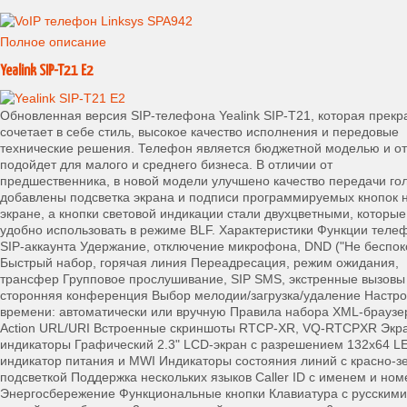
Полное описание
Yealink SIP-T21 E2
Обновленная версия SIP-телефона Yealink SIP-T21, которая прекр
сочетает в себе стиль, высокое качество исполнения и передовые
технические решения. Телефон является бюджетной моделью и о
подойдет для малого и среднего бизнеса. В отличии от
предшественника, в новой модели улучшено качество передачи го
добавлены подсветка экрана и подписи программируемых кнопок 
экране, а кнопки световой индикации стали двухцветными, которые
удобно использовать в режиме BLF. Характеристики Функции теле
SIP-аккаунта Удержание, отключение микрофона, DND ("Не беспок
Быстрый набор, горячая линия Переадресация, режим ожидания,
трансфер Групповое прослушивание, SIP SMS, экстренные вызовы
сторонняя конференция Выбор мелодии/загрузка/удаление Настро
времени: автоматически или вручную Правила набора XML-браузе
Action URL/URI Встроенные скриншоты RTCP-XR, VQ-RTCPXR Экр
индикаторы Графический 2.3" LCD-экран с разрешением 132х64 L
индикатор питания и MWI Индикаторы состояния линий с красно-з
подсветкой Поддержка нескольких языков Caller ID с именем и но
Энергосбережение Функциональные кнопки Клавиатура с русскими