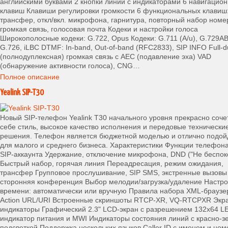
английскими буквами 2 кнопки линий с индикаторами 6 навигацио
клавиш Клавиши регулировки громкости 6 функциональных клавиш
трансфер, откл/вкл. микрофона, гарнитура, повторный набор номе
громкая связь, голосовая почта Кодеки и настройки голоса
Широкополосные кодеки: G.722, Opus Кодеки: G.711 (A/u), G.729AB
G.726, iLBC DTMF: In-band, Out-of-band (RFC2833), SIP INFO Full-d
(полнодуплексная) громкая связь с AEC (подавление эха) VAD
(обнаружение активности голоса), CNG…
Полное описание
Yealink SIP-T30
Новый SIP-телефон Yealink T30 начального уровня прекрасно соче
себе стиль, высокое качество исполнения и передовые технически
решения. Телефон является бюджетной моделью и отлично подой
для малого и среднего бизнеса. Характеристики Функции телефона
SIP-аккаунта Удержание, отключение микрофона, DND ("Не беспок
Быстрый набор, горячая линия Переадресация, режим ожидания,
трансфер Групповое прослушивание, SIP SMS, экстренные вызовы
сторонняя конференция Выбор мелодии/загрузка/удаление Настро
времени: автоматически или вручную Правила набора XML-браузе
Action URL/URI Встроенные скриншоты RTCP-XR, VQ-RTCPXR Экр
индикаторы Графический 2.3" LCD-экран с разрешением 132х64 L
индикатор питания и MWI Индикаторы состояния линий с красно-з
подсветкой Поддержка нескольких языков Caller ID с именем и но